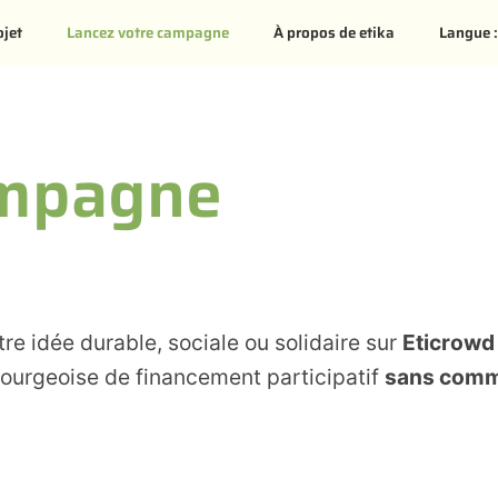
ojet
Lancez votre campagne
À propos de etika
Langue 
ampagne
re idée durable, sociale ou solidaire sur
Eticrowd
ourgeoise de financement participatif
sans comm