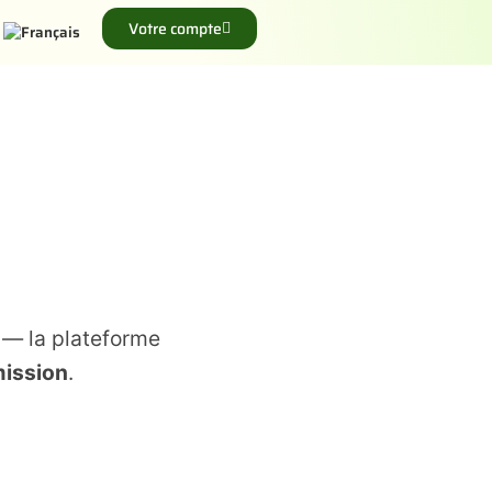
Votre compte
:
— la plateforme
ission
.