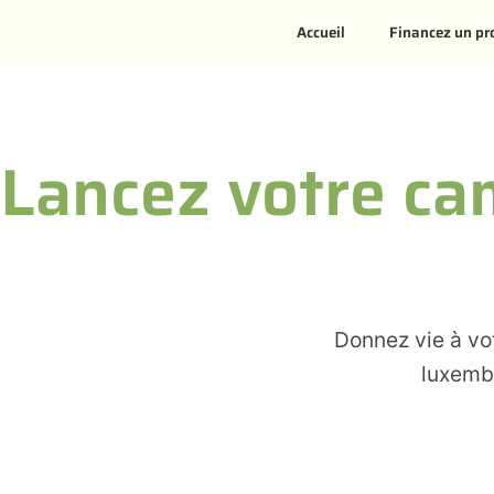
Aller
Accueil
Financez un pr
au
contenu
Lancez votre c
Donnez vie à vot
luxemb